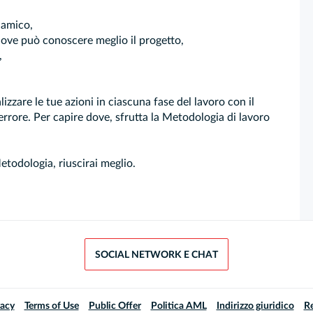
 amico,
 dove può conoscere meglio il progetto,
,
izzare le tue azioni in ciascuna fase del lavoro con il
rrore. Per capire dove, sfrutta la Metodologia di lavoro
etodologia, riuscirai meglio.
SOCIAL NETWORK E CHAT
vacy
Terms of Use
Public Offer
Politica AML
Indirizzo giuridico
Re