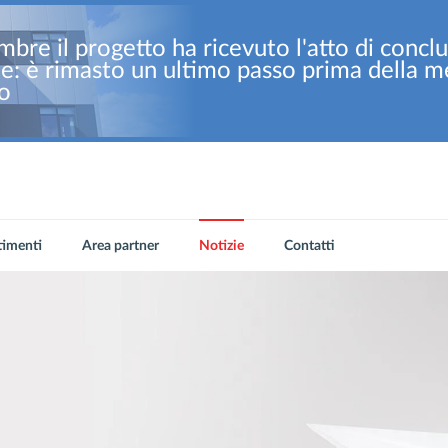
mbre il progetto ha ricevuto l'atto di conclu
e: è rimasto un ultimo passo prima della m
io
timenti
Area partner
Notizie
Contatti