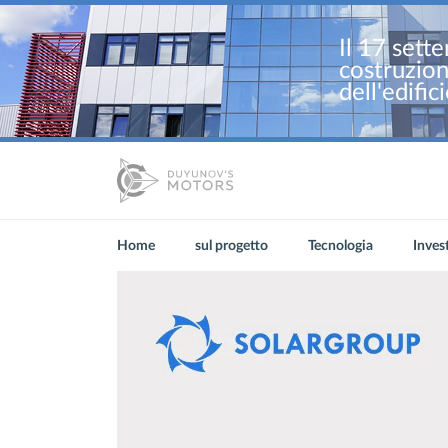
Il 17 sette
costruzion
dell'edific
Home
sul progetto
Tecnologia
Inves