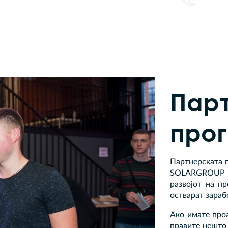
Пар
про
Партнерската п
SOLARGROUP и
развојот на 
остварат зараб
Ако имате проа
правите нешто 