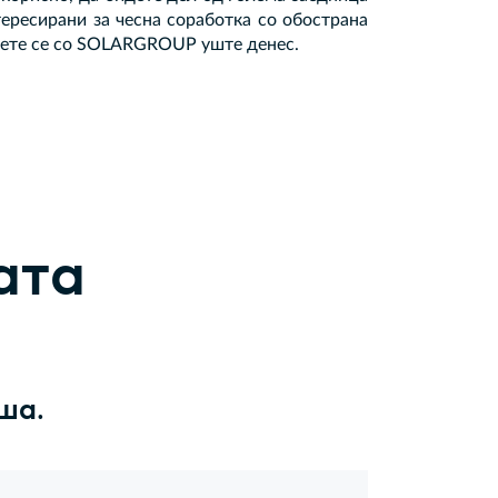
тересирани за чесна соработка со обострана
зете се со SOLARGROUP уште денес.
ата
ша.