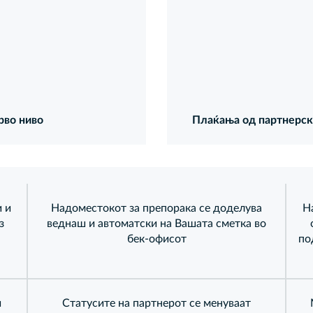
рво ниво
Плаќања од партнерска
 и
Надоместокот за препорака се доделува
Н
з
веднаш и автоматски на Вашата сметка во
бек-офисот
по
и
Статусите на партнерот се менуваат