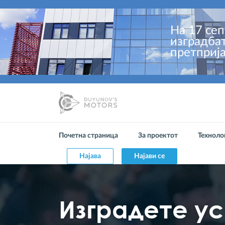
На 17 сеп
изградба
претприја
Почетна страница
За проектот
Техноло
Најава
Најави се
Изградете у