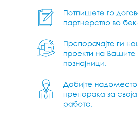
Потпишете го догов
партнерство во бек
Препорачајте ги н
проекти на Вашите
познајници.
Добијте надоместо
препорака за своја
работа.