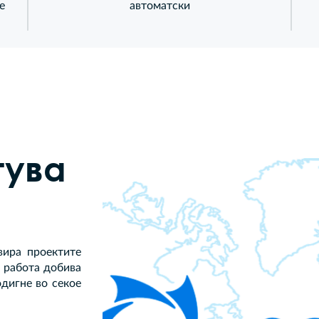
е
автоматски
тува
вира проектите
 работа добива
одигне во секое