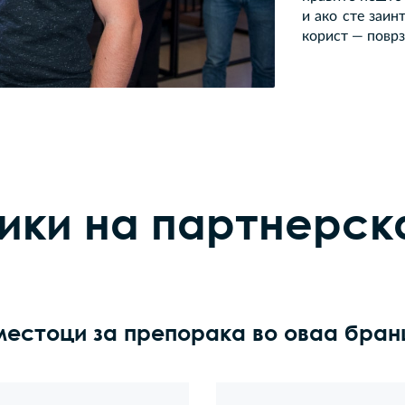
и ако сте заин
корист — повр
ики на партнерск
местоци за препорака во оваа бран