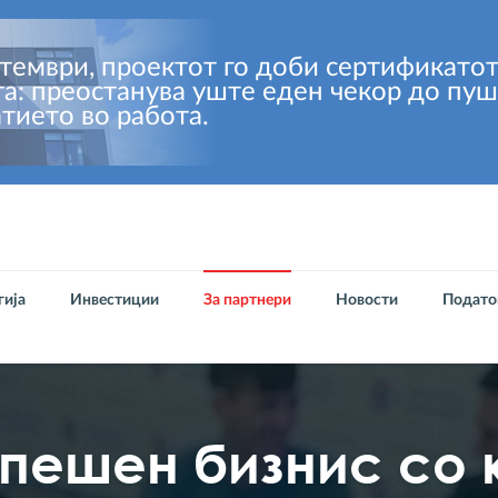
тември, проектот го доби сертификатот
та: преостанува уште еден чекор до пу
тието во работа.
гија
Инвестиции
За партнери
Новости
Подато
спешен бизнис со 