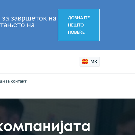
 за завршеток на
ДОЗНАЈТЕ
штањето на
НЕШТО
ПОВЕЌЕ
MK
ци за контакт
компанијата