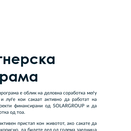
тнерска
грама
рограма е облик на деловна соработка меѓу
 луѓе кои сакаат активно да работат на
проекти финансирани од SOLARGROUP и да
отка од тоа.
ктивен пристап кон животот, ако сакате да
корисно, да бидете дел од голема заедница