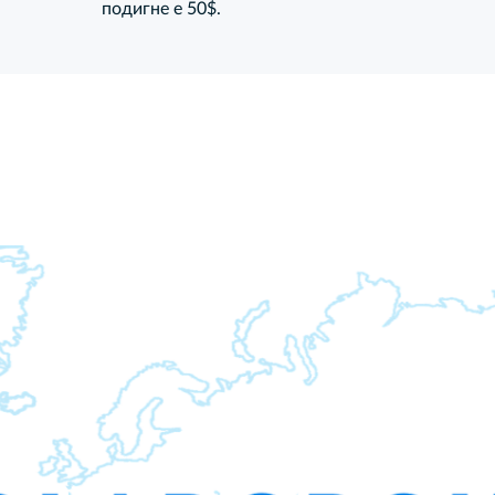
подигне е 50$.