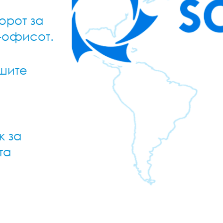
орот за
-офисот.
ашите
к за
та