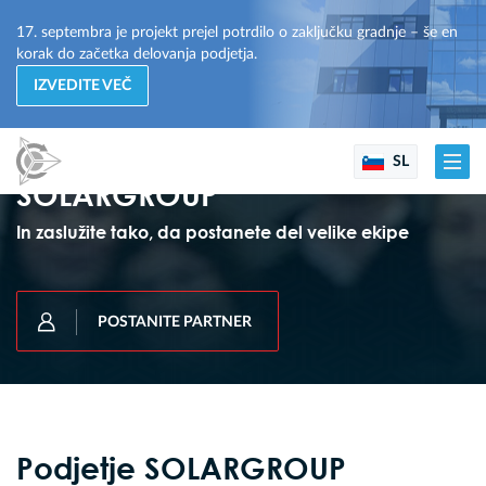
17. septembra je projekt prejel potrdilo o zaključku gradnje – še en
korak do začetka delovanja podjetja.
IZVEDITE VEČ
Zgradite uspešen posel s
pomočjo podjetja
SL
SOLARGROUP
In zaslužite tako, da postanete del velike ekipe
POSTANITE PARTNER
Podjetje SOLARGROUP