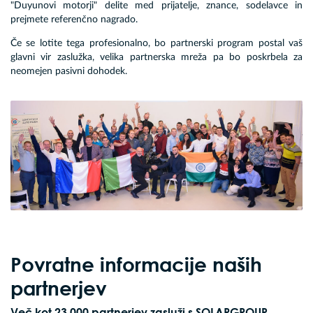
"Duyunovi motorji" delite med prijatelje, znance, sodelavce in
prejmete referenčno nagrado.
Če se lotite tega profesionalno, bo partnerski program postal vaš
glavni vir zaslužka, velika partnerska mreža pa bo poskrbela za
neomejen pasivni dohodek.
Povratne informacije naših
partnerjev
Več kot 23 000 partnerjev zasluži s SOLARGROUP