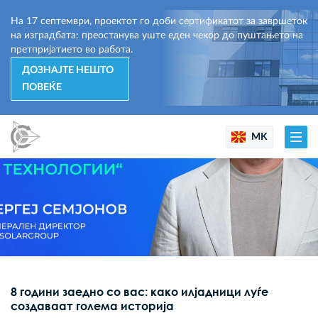
На 17 септември, проектот го доби сертификатот за завршеток
на изградбата: преостанува уште еден чекор до пуштањето на
претпријатието во работа.
ДОЗНАЈТЕ НЕШТО
ПОВЕЌЕ
MK
8 години заедно со вас: како илјадници луѓе
создаваат голема историја