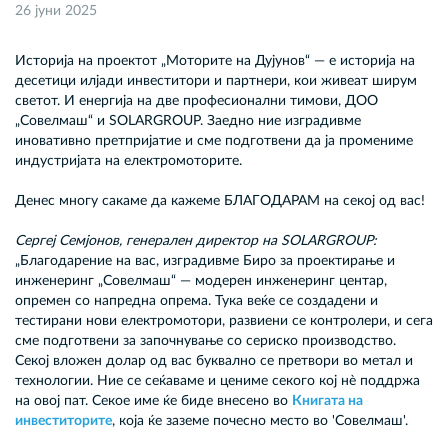
26 јуни 2025
Историја на проектот „Моторите на Дујунов“ — е историја на
десетици илјади инвеститори и партнери, кои живеат ширум
светот. И енергија на две професионални тимови, ДОО
„Совелмаш“ и SOLARGROUP. Заедно ние изградивме
иновативно претпријатие и сме подготвени да ја промениме
индустријата на електромоторите.
Денес многу сакаме да кажеме БЛАГОДАРАМ на секој од вас!
Сергеј Семјонов, генерален директор на SOLARGROUP:
„Благодарение на вас, изградивме Биро за проектирање и
инженеринг „Совелмаш“ — модерен инженеринг центар,
опремен со напредна опрема. Тука веќе се создадени и
тестирани нови електромотори, развиени се контролери, и сега
сме подготвени за започнување со сериско производство.
Секој вложен долар од вас буквално се претвори во метал и
технологии. Ние се сеќаваме и цениме секого кој нè поддржа
на овој пат. Секое име ќе биде внесено во
Книгата на
инвеститорите
, која ќе заземе почесно место во 'Совелмаш'.