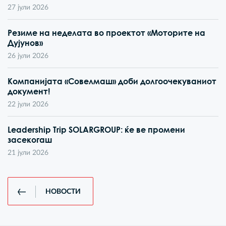
27 јули 2026
Резиме на неделата во проектот «Моторите на
Дујунов»
26 јули 2026
Компанијата «Совелмаш» доби долгоочекуваниот
документ!
22 јули 2026
Leadership Trip SOLARGROUP: ќе ве промени
засекогаш
21 јули 2026
НОВОСТИ