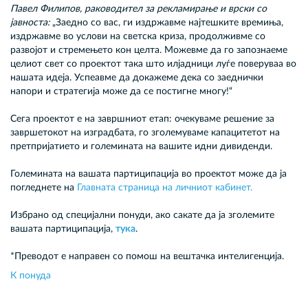
Павел Филипов, раководител за рекламирање и врски со
јавноста:
„Заедно со вас, ги издржавме најтешките времиња,
издржавме во услови на светска криза, продолживме со
развојот и стремењето кон целта. Можевме да го запознаеме
целиот свет со проектот така што илјадници луѓе поверуваа во
нашата идеја. Успеавме да докажеме дека со заеднички
напори и стратегија може да се постигне многу!“
Сега проектот е на завршниот етап: очекуваме решение за
завршетокот на изградбата, го зголемуваме капацитетот на
претпријатието и големината на вашите идни дивиденди.
Големината на вашата партиципација во проектот може да ја
погледнете на
Главната страница на личниот кабинет.
Избрано од специјални понуди, ако сакате да ја зголемите
вашата партиципација,
тука
.
*Преводот е направен со помош на вештачка интелигенција.
К понуда