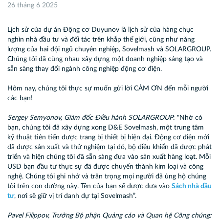
26 tháng 6 2025
Lịch sử của dự án Động cơ Duyunov là lịch sử của hàng chục
nghìn nhà đầu tư và đối tác trên khắp thế giới, cũng như năng
lượng của hai đội ngũ chuyên nghiệp, Sovelmash và SOLARGROUP.
Chúng tôi đã cùng nhau xây dựng một doanh nghiệp sáng tạo và
sẵn sàng thay đổi ngành công nghiệp động cơ điện.
Hôm nay, chúng tôi thực sự muốn gửi lời CẢM ƠN đến mỗi người
các bạn!
Sergey Semyonov, Giám đốc Điều hành SOLARGROUP
: "Nhờ có
bạn, chúng tôi đã xây dựng xong D&E Sovelmash, một trung tâm
kỹ thuật tiên tiến được trang bị thiết bị hiện đại. Động cơ điện mới
đã được sản xuất và thử nghiệm tại đó, bộ điều khiển đã được phát
triển và hiện chúng tôi đã sẵn sàng đưa vào sản xuất hàng loạt. Mỗi
USD bạn đầu tư thực sự đã được chuyển thành kim loại và công
nghệ. Chúng tôi ghi nhớ và trân trọng mọi người đã ủng hộ chúng
tôi trên con đường này. Tên của bạn sẽ được đưa vào
Sách nhà đầu
tư
, nơi sẽ giữ vị trí danh dự tại Sovelmash”.
Pavel Filippov, Trưởng Bộ phận Quảng cáo và Quan hệ Công chúng: