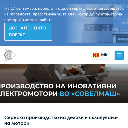
На 17 септември, проектот го доби сертификатот за завршеток
на изградбата: преостанува уште еден чекор до пуштањето на
претпријатието во работа.
ДОЗНАЈТЕ НЕШТО
ПОВЕЌЕ
MK
Сериско производство на делови и склопување
на мотори