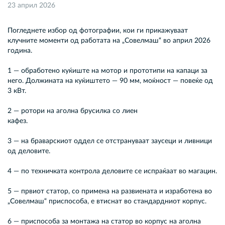
23 април 2026
Погледнете избор од фотографии, кои ги прикажуваат
клучните моменти од работата на „Совелмаш“ во април 2026
година.
1 — обработено куќиште на мотор и прототипи на капаци за
него. Должината на куќиштето — 90 мм, моќност — повеќе од
3 кВт.
2 — ротори на аголна брусилка со лиен
кафез.
3 — на браварскиот оддел се отстрануваат заусеци и ливници
од деловите.
4 — по техничката контрола деловите се испраќаат во магацин.
5 — првиот статор, со примена на развиената и изработена во
„Совелмаш“ приспособа, е втиснат во стандардниот корпус.
6 — приспособа за монтажа на статор во корпус на аголна