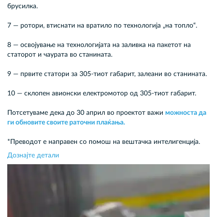
брусилка.
7 — ротори, втиснати на вратило по технологија „на топло“.
8 — освојување на технологијата на заливка на пакетот на
статорот и чаурата во станината.
9 — првите статори за 305-тиот габарит, залеани во станината.
10 — склопен авионски електромотор од 305-тиот габарит.
Потсетуваме дека до 30 април во проектот важи
можноста да
ги обновите своите раточни плаќања.
*Преводот е направен со помош на вештачка интелигенција.
Дознајте детали