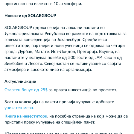
притисокот на излезот е 10 атмосфери.
Новости од SOLARGROUP
SOLARGROUP одржа серија на локални настани во
Јужноафриканската Република во рамките на подготовката за
големата конференција во Јоханесбург. Средбите со
инвеститори, партнери и нови учесници се одржаа во четири
града: Дурбан, Матате, Ист-Лондон, Преторија. Вкупно, на
настаните учествуваа повеќе од 500 гости од ЈАР, како и од
Зимбабве и Лесото. Секој настан се истакнуваше со својата
атмосфера и високото ниво на организација.
Актуелни акции
Стартен бонус од 25$
за првата инвестиција во проектот.
Златна колекција на пакети при чија купување добивате
уникатен мерч.
Книга на инвеститори
, на посебна страница на која може да се
пристапи преку купување на специјален пакет.