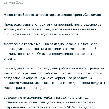
29 јуни 2025
Новости на Бирото за проектирање и инженеринг „Совелмаш“
Производствените капацитети на претпријатието редовно се
зголемуваат со нови машини, што укажува на значително
проширување на производствените можности.
Доставена е голема машина за ладно ковање. На неа ќе се
произведуваат вратилата и осовините за моторите — по 6
парчиња во секунда. Одлична продуктивност за сериска
опрема.
Се изведуваа пуско-прилагодбени работи на новата фрезерска
машина за вертикална обработка. Оваа машина е наменета за
создавање на опрема која ќе се користи во работата на
поголеми машини. Исто така, на неа може да се произведуваат
мали серии на производи.
Завршена е пуско-прилагодбата на азотната станица.
Станицата е целосно функционална, и на неа се поврзани
потрошувачи. Чистотата на азотот е 99,98 %. Без бустер,