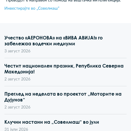
*Преводот е направен со помош на вештачка интелигенција.
Инвестирајте во „Совелмаш“
Учество «АЕРОНОВА» на «ВИВА АВИЈА!» го
забележаа водечки медиуми
3 август 2026
Честит национален празник, Република Северна
Македонија!
2 август 2026
Преглед на неделата во проектот „Моторите на
Дујунов“
2 август 2026
Клучни настани на „Совелмаш“ во јули
31 јули 2026