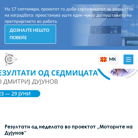
На 17 септември, проектот го доби сертификатот за завршеток
на изградбата: преостанува уште еден чекор до пуштањето на
претпријатието во работа.
ДОЗНАЈТЕ НЕШТО
ПОВЕЌЕ
MK
Резултати од неделата во проектот „Моторите на
Дујунов“