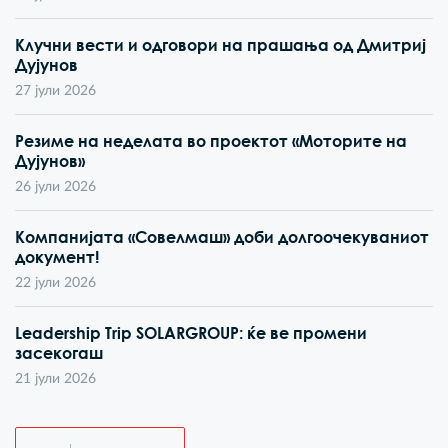
Клучни вести и одговори на прашања од Дмитриј
Дујунов
27 јули 2026
Резиме на неделата во проектот «Моторите на
Дујунов»
26 јули 2026
Компанијата «Совелмаш» доби долгоочекуваниот
документ!
22 јули 2026
Leadership Trip SOLARGROUP: ќе ве промени
засекогаш
21 јули 2026