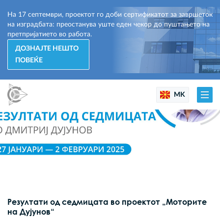
На 17 септември, проектот го доби сертификатот за завршеток
на изградбата: преостанува уште еден чекор до пуштањето на
претпријатието во работа.
ДОЗНАЈТЕ НЕШТО
ПОВЕЌЕ
MK
Резултати од седмицата во проектот „Моторите
на Дујунов“