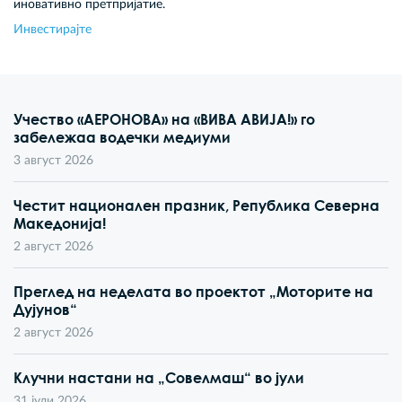
иновативно претпријатие.
Инвестирајте
Учество «АЕРОНОВА» на «ВИВА АВИЈА!» го
забележаа водечки медиуми
3 август 2026
Честит национален празник, Република Северна
Македонија!
2 август 2026
Преглед на неделата во проектот „Моторите на
Дујунов“
2 август 2026
Клучни настани на „Совелмаш“ во јули
31 јули 2026