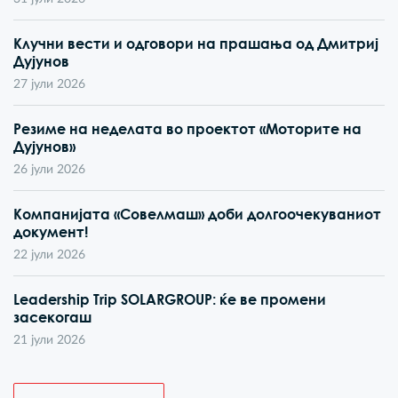
Клучни вести и одговори на прашања од Дмитриј
Дујунов
27 јули 2026
Резиме на неделата во проектот «Моторите на
Дујунов»
26 јули 2026
Компанијата «Совелмаш» доби долгоочекуваниот
документ!
22 јули 2026
Leadership Trip SOLARGROUP: ќе ве промени
засекогаш
21 јули 2026