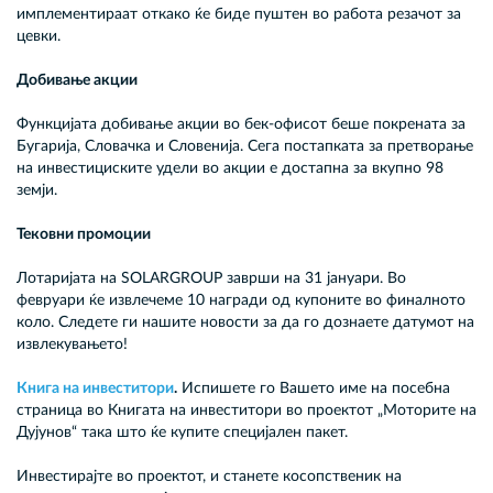
имплементираат откако ќе биде пуштен во работа резачот за
цевки.
Добивање акции
Функцијата добивање акции во бек-офисот беше покрената за
Бугарија, Словачка и Словенија. Сега постапката за претворање
на инвестициските удели во акции е достапна за вкупно 98
земји.
Тековни промоции
Лотаријата на SOLARGROUP заврши на 31 јануари. Во
февруари ќе извлечеме 10 награди од купоните во финалното
коло. Следете ги нашите новости за да го дознаете датумот на
извлекувањето!
Книга на инвеститори
.
Испишете го Вашето име на посебна
страница во Книгата на инвеститори во проектот „Моторите на
Дујунов“ така што ќе купите специјален пакет.
Инвестирајте во проектот, и станете косопственик на