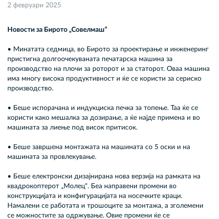
2 февруари 2025
Новости за Бирото „Совелмаш“
• Минатата седмица, во Бирото за проектирање и инженеринг
пристигна долгоочекуваната печатарска машина за
производство на плочи за роторот и за статорот. Оваа машина
има многу висока продуктивност и ќе се користи за сериско
производство.
• Беше испорачана и индукциска печка за топење. Таа ќе се
користи како мешалка за дозирање, а ќе најде примена и во
машината за лиење под висок притисок.
• Беше завршена монтажата на машината со 5 оски и на
машината за провлекување.
• Беше електронски дизајнирана нова верзија на рамката на
квадрокоптерот „Молец“. Беа направени промени во
конструкцијата и конфигурацијата на носечките краци.
Намалени се работата и трошоците за монтажа, а зголемени
се можностите за одржување. Овие промени ќе се