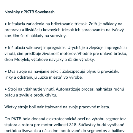
Novinky z PKTB Sovelmash
• Inštalácia zariadenia na briketovanie triesok. Znižuje náklady na
prepravu a likvidáciu kovových triesok ich spracovaním na tyčový
kov, čím šetrí náklady na suroviny.
• Inštalácia vákuovej impregnácie. Urýchľuje a zlepšuje impregnáciu
vinutí, čím predlžuje životnosť motorov. Vhodné pre uhlovú brúsku,
dron Motylek, výťahové navijaky a ďalšie výrobky.
• Dva stroje na navíjanie sekcií. Zabezpečujú plynulú prevádzku
linky a odstraňujú „úzke miesta“ vo výrobe.
• Stroj na vtiahnutie vinutí. Automatizuje proces, nahrádza ručnú
prácu a zvyšuje produktivitu.
Všetky stroje boli nainštalované na svoje pracovné miesta.
Do PKTB bola dodaná elektrotechnická oceľ na výrobu segmentov
statora a rotora pre motor veľkosti 318. Súčiastky budú vyrábané
metódou lisovania a následne montované do segmentov a balíkov.