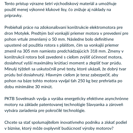
Tento prístup výrazne šetrí východiskový materiál a umožňuje
použiť menej výkonné kľukové lisy, čo znižuje aj náklady na
prípravky.
Prebiehali práce na zdokonaľovaní konštrukcie elektromotora pre
dron Motylek. Predtým bol vonkajší priemer motora v prevedení pre
pohon vrtule zmenšený o 50 mm. Následne bolo definitívne
upustené od použitia rotora s plášťom, čím sa vonkajší priemer
zmenil na 305 mm namiesto predchádzajúcich 318 mm. Zmeny v
konštrukcii rotora boli zavedené s cieľom zvýšiť účinnosť motora,
dosiahnuť vyšší maximálny krútiaci moment a zlepšiť tvar prúdu.
Minulý týždeň sa uskutočnili prvé testy, ktoré ukázali, že dobrý tvar
prúdu bol dosiahnutý. Hlavným cieľom je teraz zabezpečiť, aby
pohon na báze tohto motora vyvíjal ťah 250 kg bez prehriatia po
dobu minimálne 30 minút.
PKTB Sovelmash vyvíja a vyrába energeticky efektívne asynchrónne
motory na základe patentovanej technológie Slavyanka a zároveň
vytvára zariadenia pre pokročilé technológie.
Chcete sa stať spolumajiteľom inovatívneho podniku a získať podiel
v biznise, ktorý môže ovplyvniť budúcnosť výroby motorov?