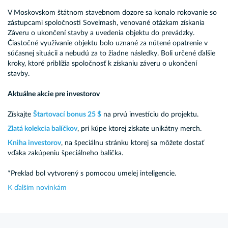
V Moskovskom štátnom stavebnom dozore sa konalo rokovanie so
zástupcami spoločnosti Sovelmash, venované otázkam získania
Záveru o ukončení stavby a uvedenia objektu do prevádzky.
Čiastočné využívanie objektu bolo uznané za nútené opatrenie v
súčasnej situácii a nebudú za to žiadne následky. Boli určené ďalšie
kroky, ktoré priblížia spoločnosť k získaniu záveru o ukončení
stavby.
Aktuálne akcie pre investorov
Získajte
Štartovací bonus 25 $
na prvú investíciu do projektu.
Zlatá kolekcia balíčkov
, pri kúpe ktorej získate unikátny merch.
Kniha investorov
, na špeciálnu stránku ktorej sa môžete dostať
vďaka zakúpeniu špeciálneho balíčka.
*Preklad bol vytvorený s pomocou umelej inteligencie.
K ďalším novinkám