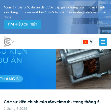
Ngày 17 tháng 9, dự án đã được cấp giấy chứng nhận hoàn thành
xây dựng: chỉ còn một bước nữa là nhà máy sẽ được đưa vào hoạt
động.
TÌM HIỂU CHI TIẾT
VI
Các sự kiện chính của «Sovelmash» trong tháng 5
1 tháng 6 2026