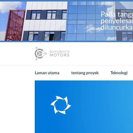
Pada tangg
penyelesai
diluncurka
Laman utama
tentang proyek
Teknologi