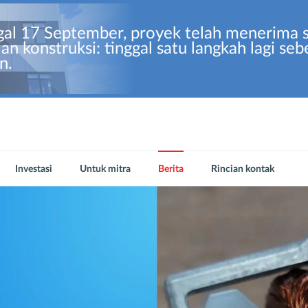
al 17 September, proyek telah menerima se
an konstruksi: tinggal satu langkah lagi s
n.
Investasi
Untuk mitra
Berita
Rincian kontak