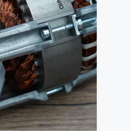
3 Agustus 2026
Ikhtisar pekan dalam proyek
"Motor Duyunov"
2 Agustus 2026
Peristiwa utama "PT Sovelmash"
pada Juli
31 Juli 2026
Berita utama dan jawaban atas
pertanyaan dari Dmitry Duyunov
27 Juli 2026
Ringkasan mingguan di proyek
"Motor Duyunov"
26 Juli 2026