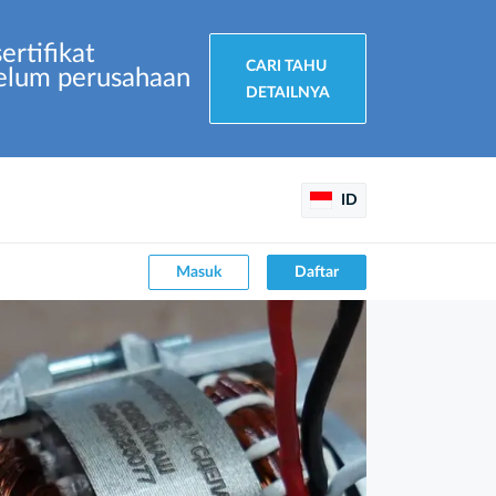
rtifikat
CARI TAHU
ebelum perusahaan
DETAILNYA
ID
Masuk
Daftar
Keikutsertaan "AERONOVA" dalam
"VIVA AVIA!" diabadikan oleh
media terkemuka