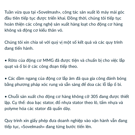
Tuần vừa qua tại «Sovelmash», công tác sản xuất lô máy mài góc
đầu tiên tiếp tục được triển khai. Đồng thời, chúng tôi tiếp tục
hoàn thiện các công nghệ sản xuất hàng loạt cho động cơ hàng
không và động cơ kiểu thân vỏ.
Chúng tôi xin chia sẻ với quý vị một số kết quả và các quy trình
đang tiến hành.
• Rôto của động cơ MMG đã được tiện và chuẩn bị cho việc lắp
quạt và ổ bi ở các công đoạn tiếp theo.
• Các dầm ngang của động cơ lắp âm đã qua gia công đánh bóng
bằng phương pháp xóc rung và sẵn sàng để doa các lỗ lắp ổ bi.
• Chuỗi sản xuất cho động cơ hàng không cỡ 305 đang được thiết
lập. Cụ thể: doa bạc stator, đổ nhựa stator theo lô, tẩm nhựa và
polyme hóa các stator đã quấn dây.
Quy trình xin giấy phép đưa doanh nghiệp vào vận hành vẫn đang
tiếp tục, «Sovelmash» đang từng bước tiến lên.