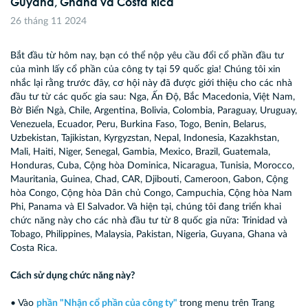
Guyana, Ghana và Costa Rica
26 tháng 11 2024
Bắt đầu từ hôm nay, bạn có thể nộp yêu cầu đổi cổ phần đầu tư
của mình lấy cổ phần của công ty tại 59 quốc gia! Chúng tôi xin
nhắc lại rằng trước đây, cơ hội này đã được giới thiệu cho các nhà
đầu tư từ các quốc gia sau: Nga, Ấn Độ, Bắc Macedonia, Việt Nam,
Bờ Biển Ngà, Chile, Argentina, Bolivia, Colombia, Paraguay, Uruguay,
Venezuela, Ecuador, Peru, Burkina Faso, Togo, Benin, Belarus,
Uzbekistan, Tajikistan, Kyrgyzstan, Nepal, Indonesia, Kazakhstan,
Mali, Haiti, Niger, Senegal, Gambia, Mexico, Brazil, Guatemala,
Honduras, Cuba, Cộng hòa Dominica, Nicaragua, Tunisia, Morocco,
Mauritania, Guinea, Chad, CAR, Djibouti, Cameroon, Gabon, Cộng
hòa Congo, Cộng hòa Dân chủ Congo, Campuchia, Cộng hòa Nam
Phi, Panama và El Salvador. Và hiện tại, chúng tôi đang triển khai
chức năng này cho các nhà đầu tư từ 8 quốc gia nữa: Trinidad và
Tobago, Philippines, Malaysia, Pakistan, Nigeria, Guyana, Ghana và
Costa Rica.
Cách sử dụng chức năng này?
• Vào
phần "Nhận cổ phần của công ty"
trong menu trên Trang