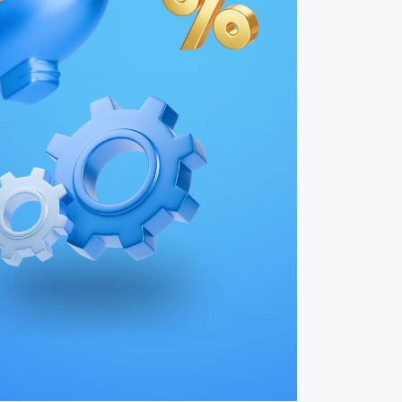
3 august 2026
Súhrn týždňa v projekte "Motory
Duyunova"
2 august 2026
Key events at Sovelmash in July
31 júl 2026
Key news and answers to questions
from Dmitry Duyunov
27 júl 2026
Súhrn týždňa v projekte "Motory
Duyunova"
26 júl 2026