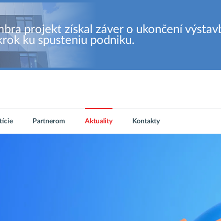
bra projekt získal záver o ukončení výstav
krok ku spusteniu podniku.
tície
Partnerom
Aktuality
Kontakty