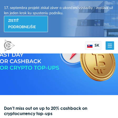
17. septembra projekt získal záver o ukončení výstavby - zostáva už
len jeden krok ku spusteniu podniku.
ZISTIŤ
PODROBNEJŠIE
SK
Don't miss out on up to 20% cashback on
cryptocurrency top-ups