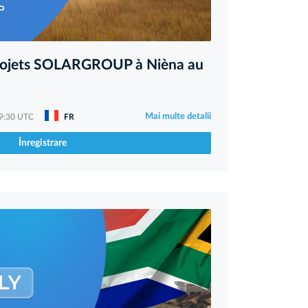
projets SOLARGROUP à Nièna au
Mai multe detalii
09:30 UTC
FR
Înregistrare