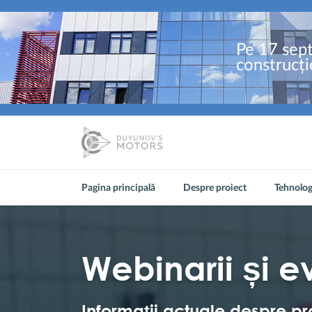
Pe 17 sept
construcți
Pagina principală
Despre proiect
Tehnolog
Webinarii și 
Informații actuale despre pr