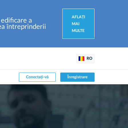
AFLAȚI
edificare a
MAI
a întreprinderii
MULTE
RO
Conectați-vă
Înregistrare