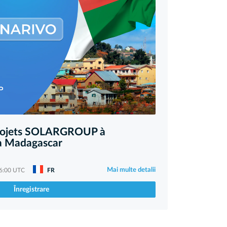
projets SOLARGROUP à
 Madagascar
Mai multe detalii
06:00 UTC
FR
Înregistrare