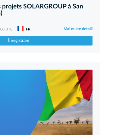
es projets SOLARGROUP à San
)
Mai multe detalii
:00 UTC
FR
Înregistrare