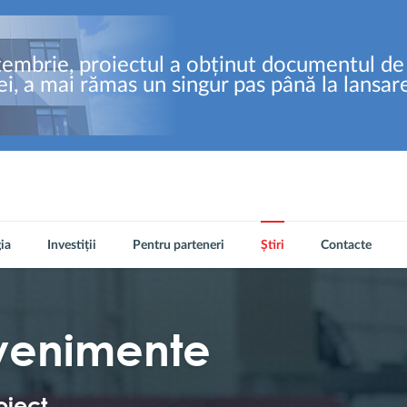
embrie, proiectul a obținut documentul de 
ei, a mai rămas un singur pas până la lansare
ia
Investiții
Pentru parteneri
Știri
Contacte
evenimente
oiect