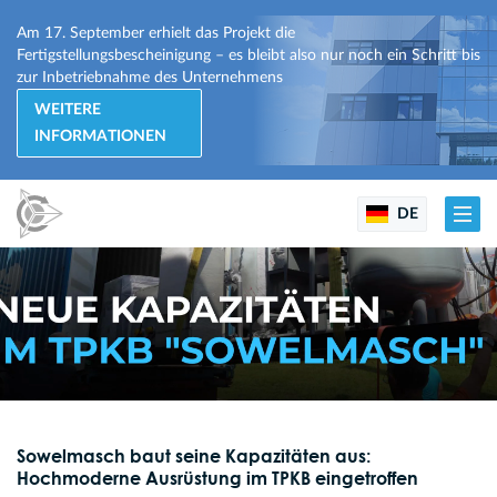
Am 17. September erhielt das Projekt die
Fertigstellungsbescheinigung – es bleibt also nur noch ein Schritt bis
zur Inbetriebnahme des Unternehmens
WEITERE
INFORMATIONEN
DE
Sowelmasch baut seine Kapazitäten aus:
Hochmoderne Ausrüstung im TPKB eingetroffen