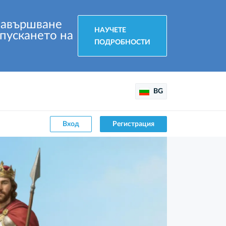
завършване
НАУЧЕТЕ
 пускането на
ПОДРОБНОСТИ
BG
Вход
Регистрация
Участието на „АЭРОНОВА“ във
„ВИВА АВИА!“ беше отразено от
водещи медии
3 август 2026