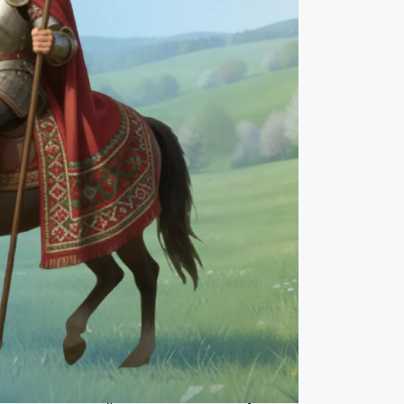
Обобщение на седмицата в
проекта „Двигатели на Дуюнов“
2 август 2026
Ключови събития на «Совэлмаш»
през юли
31 юли 2026
Ключови новини и отговори на
въпроси от Дмитрий Дуюнов
27 юли 2026
Обобщение на седмицата в
проекта „Двигатели на Дуюнов“
26 юли 2026
Компания „Совэлмаш“ получи