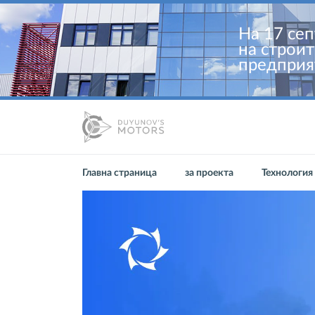
На 17 се
на строит
предприя
Главна страница
за проекта
Технология