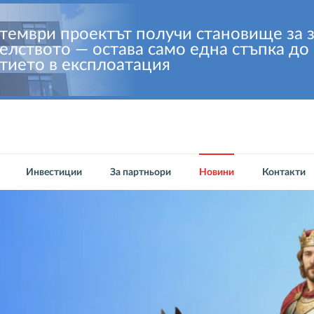
птември проектът получи становище за 
елството — остава само една стъпка до
тието в експлоатация
Инвестиции
За партньори
Новини
Контакти