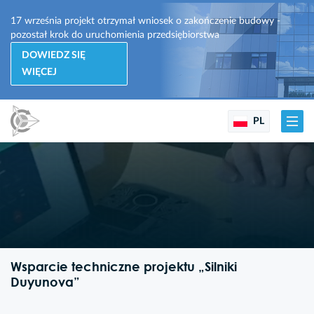
17 września projekt otrzymał wniosek o zakończenie budowy -
pozostał krok do uruchomienia przedsiębiorstwa
DOWIEDZ SIĘ
Kontakty
WIĘCEJ
Wsparcie techniczne projektu i dane kontaktowe
PL
Wsparcie techniczne projektu „Silniki
Duyunova”