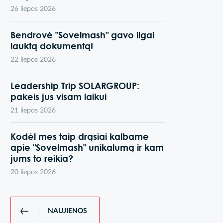
26 liepos 2026
Bendrovė "Sovelmash" gavo ilgai
lauktą dokumentą!
22 liepos 2026
Leadership Trip SOLARGROUP:
pakeis jus visam laikui
21 liepos 2026
Kodėl mes taip drąsiai kalbame
apie "Sovelmash" unikalumą ir kam
jums to reikia?
20 liepos 2026
NAUJIENOS