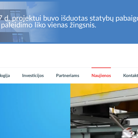
 d. projektui buvo išduotas statybų pabai
 paleidimo liko vienas žingsnis.
ogija
Investicijos
Partneriams
Naujienos
Kontakt