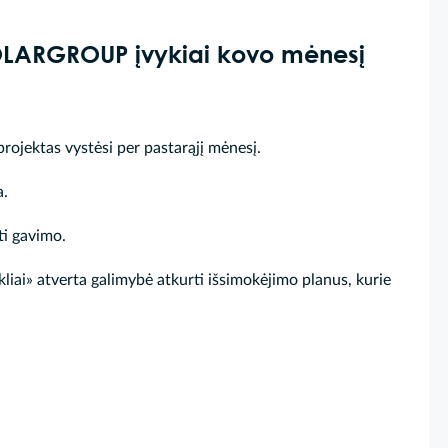
SOLARGROUP įvykiai kovo mėnesį
 projektas vystėsi per pastarąjį mėnesį.
a.
ti gavimo.
liai» atverta galimybė atkurti išsimokėjimo planus, kurie