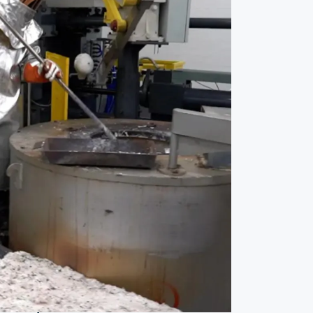
AVIA!" nušvietė didžiosios
žiniasklaidos priemonės
3 rugpjūčio 2026
Savaitės rezultatai projekte
"Duyunovo varikliai"
2 rugpjūčio 2026
Pagrindiniai "Sovelmash" liepos
įvykiai
31 liepos 2026
Svarbiausios naujienos ir atsakymai
į klausimus iš Dmitrijaus Duyunovo
27 liepos 2026
Savaitės rezultatai projekte
"Duyunovo varikliai"