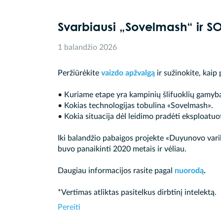
Svarbiausi „Sovelmash“ ir 
1 balandžio 2026
Peržiūrėkite
vaizdo apžvalgą
ir sužinokite, kaip
• Kuriame etape yra kampinių šlifuoklių gamyb
• Kokias technologijas tobulina «Sovelmash».
• Kokia situacija dėl leidimo pradėti eksploatuo
Iki balandžio pabaigos projekte «Duyunovo varik
buvo panaikinti 2020 metais ir vėliau.
Daugiau informacijos rasite pagal
nuorodą
.
*Vertimas atliktas pasitelkus dirbtinį intelektą.
Pereiti