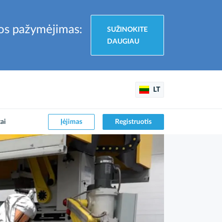
gos pažymėjimas:
SUŽINOKITE
DAUGIAU
LT
Įėjimas
Registruotis
ai
"AERONOVA" dalyvavimą "VIVA