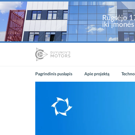
Rugsėjo 17
iki įmonės
Pagrindinis puslapis
Apie projektą
Technol