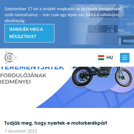
Szeptember 17-én a projekt megkapta az építkezés befejezéséről
szóló tanúsítványt – már csak egy lépés van hátra a vállalkozás
elindításáig
ISMERJÉK MEG A
RÉSZLETEKET
HU
Tudják meg, hogy nyertek-e motorkerékpárt
7 december 2023