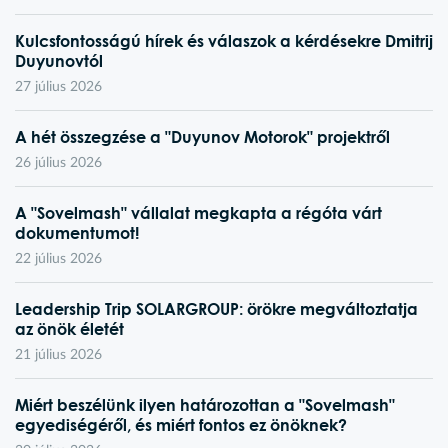
Kulcsfontosságú hírek és válaszok a kérdésekre Dmitrij
Duyunovtól
27 július 2026
A hét összegzése a "Duyunov Motorok" projektről
26 július 2026
A "Sovelmash" vállalat megkapta a régóta várt
dokumentumot!
22 július 2026
Leadership Trip SOLARGROUP: örökre megváltoztatja
az önök életét
21 július 2026
Miért beszélünk ilyen határozottan a "Sovelmash"
egyediségéről, és miért fontos ez önöknek?