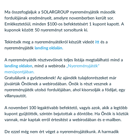
Ma összefoglaljuk a SOLARGROUP nyereményjáték második
fordulójának eredményeit, amelyre novemberben került sor.
Emlékeztetőül, minden $100-os befektetésért 1 kupont kapott. A
kuponok között 50 nyereményt sorsoltunk ki.
Tekintsék meg a nyereményátékról készült videót
itt
és a
nyereményjáték
landing oldalán.
A nyereményáték résztvevőinek teljes listája megtalálható mind a
landing oldalon
, mind a webiroda
„Nyereményjáték"
menüpontjában.
Gratulálunk a győzteseknek! Az ajándék tulajdonrészeket már
jóváírták Önöknek a webirodában. Önök is részt vesznek a
nyereményjáték utolsó fordulójában, ahol kisorsolják a fődíjat, egy
villanyautót.
A novemberi 100 legaktívabb befektető, vagyis azok, akik a legtöbb
kupont gyűjtötték, szintén bejutottak a döntőbe. Ha Önök is köztük
vannak, már kaptak erről értesítést a webirodában és e-mailben.
De ezzel még nem ért véget a nyereményjátékunk. A harmadik