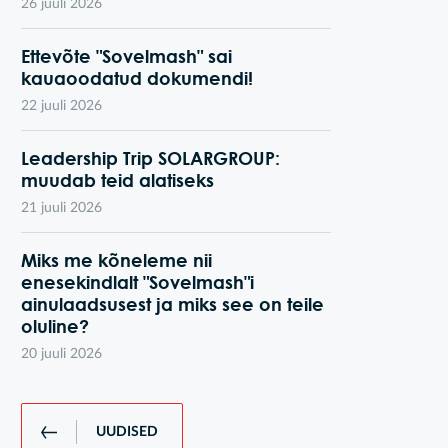
26 juuli 2026
Ettevõte "Sovelmash" sai
kauaoodatud dokumendi!
22 juuli 2026
Leadership Trip SOLARGROUP:
muudab teid alatiseks
21 juuli 2026
Miks me kõneleme nii
enesekindlalt "Sovelmash"i
ainulaadsusest ja miks see on teile
oluline?
20 juuli 2026
UUDISED