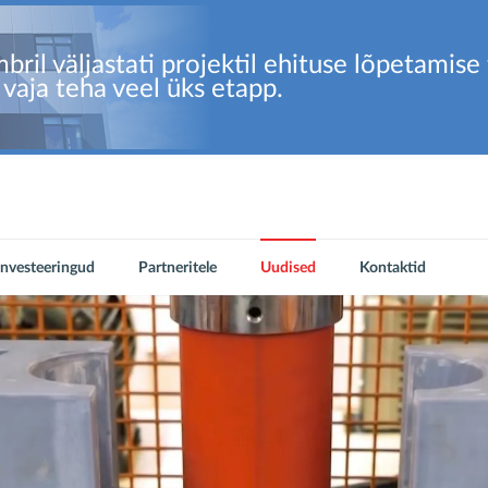
bril väljastati projektil ehituse lõpetamise
vaja teha veel üks etapp.
Investeeringud
Partneritele
Uudised
Kontaktid