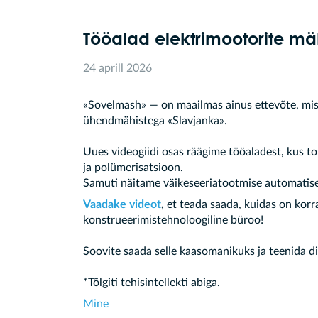
Tööalad elektrimootorite m
24 aprill 2026
«Sovelmash» — on maailmas ainus ettevõte, mis
ühendmähistega «Slavjanka».
Uues videogiidi osas räägime tööaladest, kus 
ja polümerisatsioon.
Samuti näitame väikeseeriatootmise automatiseer
Vaadake videot
,
et teada saada, kuidas on korr
konstrueerimistehnoloogiline büroo!
Soovite saada selle kaasomanikuks ja teenida d
*Tõlgiti tehisintellekti abiga.
Mine