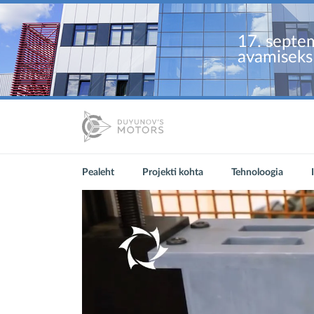
17. septem
avamiseks 
Pealeht
Projekti kohta
Tehnoloogia