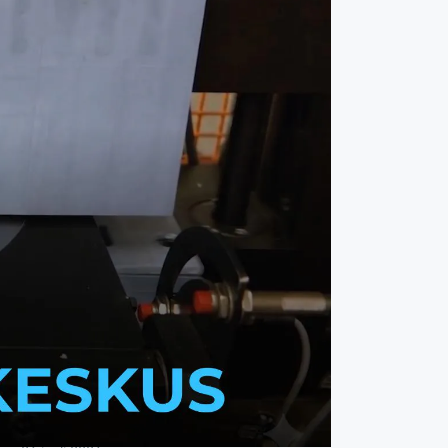
AVIA!
3 august 2026
Nädala kokkuvõte projektis
"Dujunovi mootorid"
2 august 2026
Olulisemad sündmused
"Sovelmash"i juulis
31 juuli 2026
Olulisemad uudised ja vastused
küsimustele Dmitri Duyunovilt
27 juuli 2026
Nädala kokkuvõte projektis
"Dujunovi mootorid"