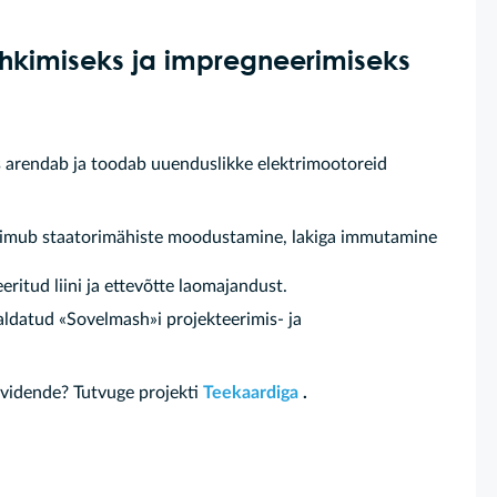
ähkimiseks ja impregneerimiseks
 arendab ja toodab uuenduslikke elektrimootoreid
toimub staatorimähiste moodustamine, lakiga immutamine
itud liini ja ettevõtte laomajandust.
aldatud «Sovelmash»i projekteerimis- ja
ividende? Tutvuge projekti
Teekaardiga
.