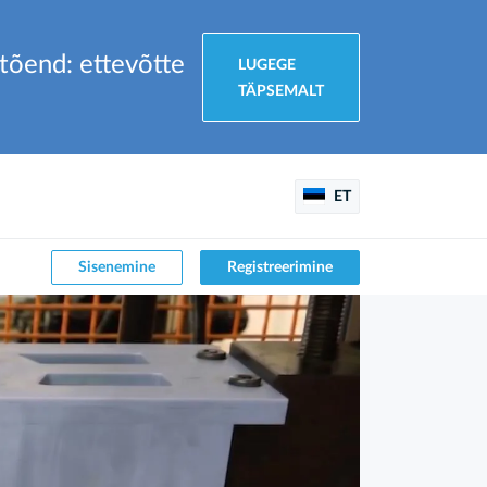
 tõend: ettevõtte
LUGEGE
TÄPSEMALT
ET
Sisenemine
Registreerimine
Major media outlets covered
AERONOVA's participation at VIVA