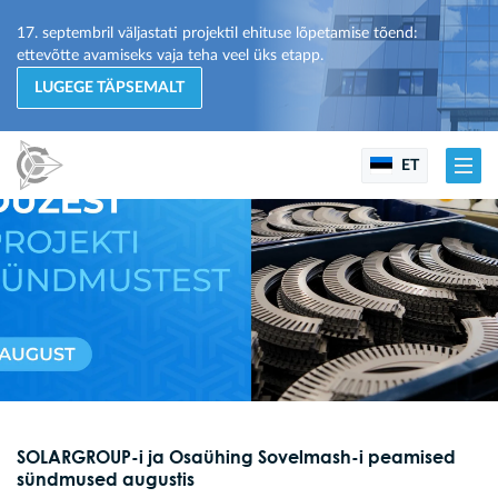
17. septembril väljastati projektil ehituse lõpetamise tõend:
ettevõtte avamiseks vaja teha veel üks etapp.
LUGEGE TÄPSEMALT
ET
SOLARGROUP-i ja Osaühing Sovelmash-i peamised
sündmused augustis