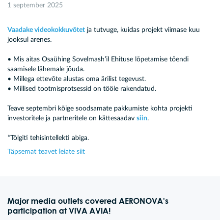
1 september 2025
Vaadake videokokkuvõtet
ja tutvuge, kuidas projekt viimase kuu
jooksul arenes.
• Mis aitas Osaühing Sovelmash’il Ehituse lõpetamise tõendi
saamisele lähemale jõuda.
• Millega ettevõte alustas oma ärilist tegevust.
• Millised tootmisprotsessid on tööle rakendatud.
Teave septembri kõige soodsamate pakkumiste kohta projekti
investoritele ja partneritele on kättesaadav
siin
.
*Tõlgiti tehisintellekti abiga.
Täpsemat teavet leiate siit
Major media outlets covered AERONOVA's
participation at VIVA AVIA!