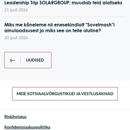
Leadership Trip SOLARGROUP: muudab teid alatiseks
21 juuli 2026
Miks me kõneleme nii enesekindlalt "Sovelmash"i
ainulaadsusest ja miks see on teile oluline?
20 juuli 2026
UUDISED
MEIE SOTSIAALVÕRGUSTIKUD JA VESTLUSAKNAD
Riskihoiatus
Konfidentsiaalsuspoliitika