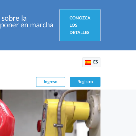
 sobre la
CONOZCA
e poner en marcha
LOS
DETALLES
ES
Ingreso
Registro