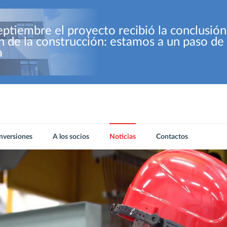
eptiembre el proyecto recibió la conclusión
ón de la construcción: estamos a un paso d
a
Inversiones
A los socios
Noticias
Contactos