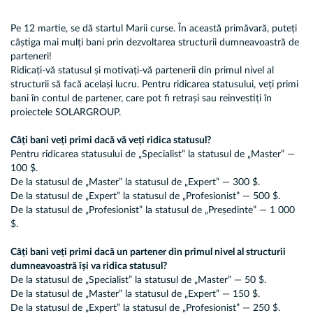
Pe 12 martie, se dă startul Marii curse. În această primăvară, puteți
câștiga mai mulți bani prin dezvoltarea structurii dumneavoastră de
parteneri!
Ridicați-vă statusul și motivați-vă partenerii din primul nivel al
structurii să facă același lucru. Pentru ridicarea statusului, veți primi
bani în contul de partener, care pot fi retrași sau reinvestiți în
proiectele SOLARGROUP.
Câți bani veți primi dacă vă veți ridica statusul?
Pentru ridicarea statusului de „Specialist” la statusul de „Master” —
100 $.
De la statusul de „Master” la statusul de „Expert” — 300 $.
De la statusul de „Expert” la statusul de „Profesionist” — 500 $.
De la statusul de „Profesionist” la statusul de „Președinte” — 1 000
$.
Câți bani veți primi dacă un partener din primul nivel al structurii
dumneavoastră își va ridica statusul?
De la statusul de „Specialist” la statusul de „Master” — 50 $.
De la statusul de „Master” la statusul de „Expert” — 150 $.
De la statusul de „Expert” la statusul de „Profesionist” — 250 $.