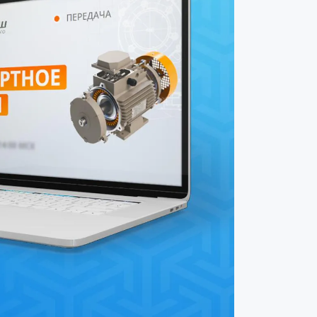
Resultados da semana no projeto
«Motores Duyunov»
2 agosto 2026
Principais acontecimentos da
«Sovelmash» em julho
31 julho 2026
Principais notícias e sessão de
perguntas e respostas com Dmitri
Duyunov
27 julho 2026
Resumo da semana no projeto
«Motores Duyunov»
26 julho 2026