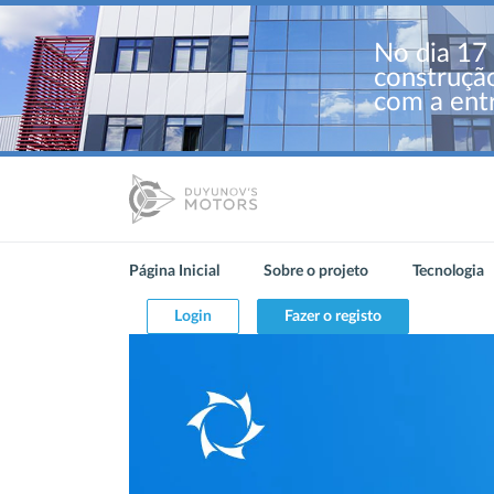
No dia 17 
construçã
com a ent
Página Inicial
Sobre o projeto
Tecnologia
Login
Fazer o registo