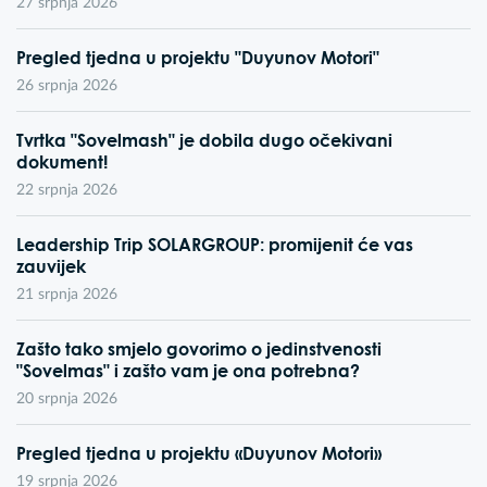
27 srpnja 2026
Pregled tjedna u projektu "Duyunov Motori"
26 srpnja 2026
Tvrtka "Sovelmash" je dobila dugo očekivani
dokument!
22 srpnja 2026
Leadership Trip SOLARGROUP: promijenit će vas
zauvijek
21 srpnja 2026
Zašto tako smjelo govorimo o jedinstvenosti
"Sovelmas" i zašto vam je ona potrebna?
20 srpnja 2026
Pregled tjedna u projektu «Duyunov Motori»
19 srpnja 2026