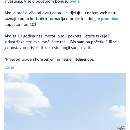
investiciju. Više o početnom bonusu
ovdje
.
Ako je prošlo više od dva tjedna – sudjelujte u našem webinaru,
saznajte puno korisnih informacija o projektu i dobijte
promokod
s
popustom od 10$.
Ako za 10 godina naši motori budu pokretali leteće taksije i
industrijske strojeve, moći ćete reći: „Bio sam na početku.“ Ili se
jednostavno prisjećati kako ste mogli sudjelovati…
*Prijevod urađen korištenjem umjetne inteligencije.
Uložiti