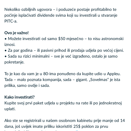
Nekoliko ozbiljnih ugovora – i poduzeće postaje profitabilno te
počinje isplaćivati dividende svima koji su investirali u stvaranje
PITC-a.
Ovo je važno!
• Možete investirati od samo $50 mjesečno – to nisu astronomski
iznosi.
• Za par godina – ili pasivni prihod ili prodaja udjela po većoj cijeni.
• Sada su rizici minimalni – sve je već izgrađeno, ostalo je samo
pokretanje.
To je kao da vam je u 80-ima ponuđeno da kupite udio u Appleu.
Tada – malo poznata kompanija, sada – gigant. „Sovelmas“ je ista
prilika, samo ovdje i sada.
Kako investirati?
Kupite svoj prvi paket udjela u projektu na rate ili po jednokratnoj
uplati.
Ako ste se registrirali u našem osobnom kabinetu prije manje od 14
dana, još uvijek imate priliku iskoristiti 25$ poklon za prvu