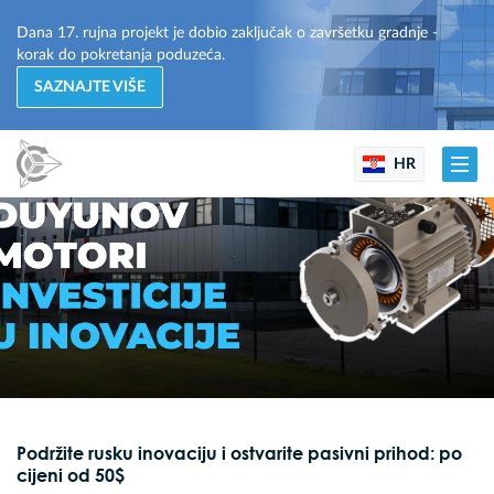
Dana 17. rujna projekt je dobio zaključak o završetku gradnje -
korak do pokretanja poduzeća.
SAZNAJTE VIŠE
HR
Podržite rusku inovaciju i ostvarite pasivni prihod: po
cijeni od 50$