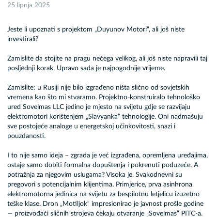
25 lipnja 2025
Jeste li upoznati s projektom „Duyunov Motori“, ali još niste
investirali?
Zamislite da stojite na pragu nečega velikog, ali još niste napravili taj
posljednji korak. Upravo sada je najpogodnije vrijeme.
Zamislite: u Rusiji nije bilo izgrađeno ništa slično od sovjetskih
vremena kao što mi stvaramo. Projektno-konstruiralo tehnološko
ured Sovelmas LLC jedino je mjesto na svijetu gdje se razvijaju
elektromotori korištenjem „Slavyanka“ tehnologije. Oni nadmašuju
sve postojeće analoge u energetskoj učinkovitosti, snazi i
pouzdanosti.
I to nije samo ideja – zgrada je već izgrađena, opremljena uređajima,
ostaje samo dobiti formalna dopuštenja i pokrenuti poduzeće. A
potražnja za njegovim uslugama? Visoka je. Svakodnevni su
pregovori s potencijalnim klijentima. Primjerice, prva asinhrona
elektromotorna jedinica na svijetu za bespilotnu letjelicu izuzetno
teške klase. Dron „Motiljok“ impresionirao je javnost prošle godine
— proizvođači sličnih strojeva čekaju otvaranje „Sovelmas“ PITC-a.