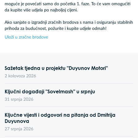
moguće je povećati samo do početka 1. faze. To će vam omogućiti
da kupite više udjela po najboljoj cijeni.
Ako sanjate o izgradnji zračnih brodova s ​​nama i osiguranju stabilnih
prihoda za budućnost, požurite i kupite udjele odmah!
Uloži u zračne brodove
Sažetak tjedna u projektu "Duyunov Motori"
2 kolovoza 2026
Ključni događaji "Sovelmash" u srpnju
31 srpnja 2026
Ključne vijesti i odgovori na pitanja od Dmitrija
Duyunova
27 srpnja 2026