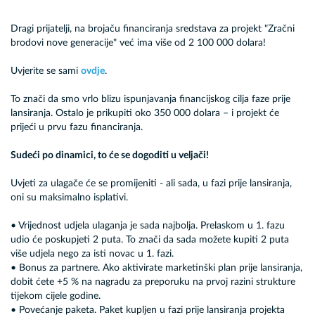
Dragi prijatelji, na brojaču financiranja sredstava za projekt "Zračni
brodovi nove generacije" već ima više od 2 100 000 dolara!
Uvjerite se sami
ovdje
.
To znači da smo vrlo blizu ispunjavanja financijskog cilja faze prije
lansiranja. Ostalo je prikupiti oko 350 000 dolara – i projekt će
prijeći u prvu fazu financiranja.
Sudeći po dinamici, to će se dogoditi u veljači!
Uvjeti za ulagače će se promijeniti - ali sada, u fazi prije lansiranja,
oni su maksimalno isplativi.
• Vrijednost udjela ulaganja je sada najbolja. Prelaskom u 1. fazu
udio će poskupjeti 2 puta. To znači da sada možete kupiti 2 puta
više udjela nego za isti novac u 1. fazi.
• Bonus za partnere. Ako aktivirate marketinški plan prije lansiranja,
dobit ćete +5 % na nagradu za preporuku na prvoj razini strukture
tijekom cijele godine.
• Povećanje paketa. Paket kupljen u fazi prije lansiranja projekta