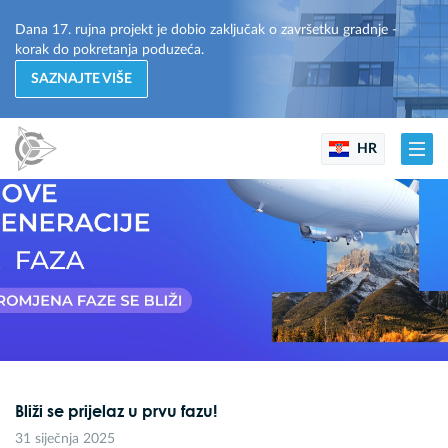
Dana 17. rujna projekt je dobio zaključak o završetku gradnje -
korak do pokretanja poduzeća.
SAZNAJTE VIŠE
HR
Bliži se prijelaz u prvu fazu!
31 siječnja 2025