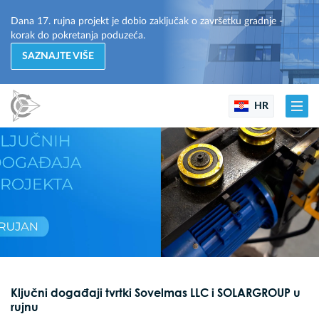
Dana 17. rujna projekt je dobio zaključak o završetku gradnje -
korak do pokretanja poduzeća.
SAZNAJTE VIŠE
HR
Ključni događaji tvrtki Sovelmas LLC i SOLARGROUP u
rujnu