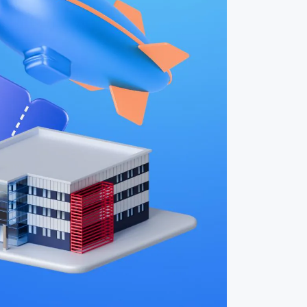
La participación de AERONOVA en
«VIVA AVIA!» fue cubierta por los
principales medios de
comunicación
3 agosto 2026
Resultados de la semana en el
proyecto «Motores Duyunov»
2 agosto 2026
Eventos clave de «Sovelmash» en
julio
31 julio 2026
Principales noticias y respuestas a
las preguntas de Dmitri Duyunov
27 julio 2026