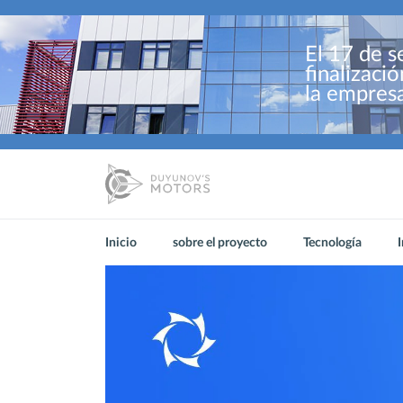
El 17 de s
finalizaci
la empres
Inicio
sobre el proyecto
Tecnología